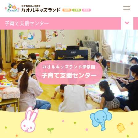
M
e
子育て支援センター
n
u
カオルキッズランド伊奈園
子育て支援センター